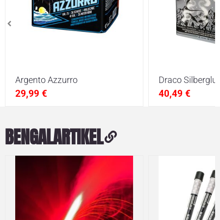
Argento Azzurro
Draco Silberglut
29,99
€
40,49
€
BENGALARTIKEL