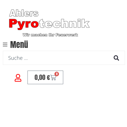
Menü
0
0,00
€