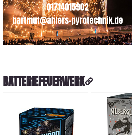
01714015902
hartmut@ahlers-pyrotechnik.de
BATTERIEFEUERWERK