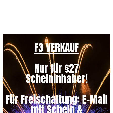
Vereinbarung möglich!
F3 VERKAUF
Nur für §27
Scheininhaber!
Für Freischaltung: E-Mail
mit Schein &