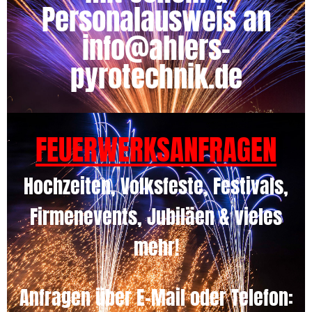
Personalausweis an
info@ahlers-
pyrotechnik.de
FEUERWERKSANFRAGEN
Hochzeiten, Volksfeste, Festivals,
Firmenevents, Jubiläen & vieles
mehr!
Anfragen über E-Mail oder Telefon: