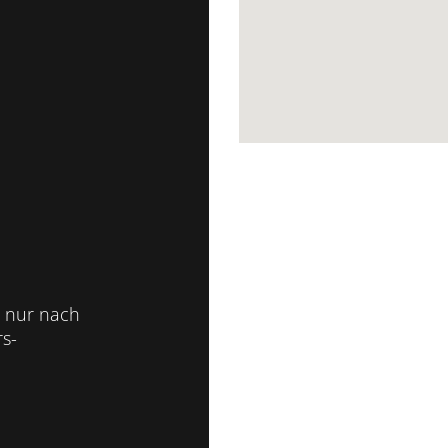
 nur nach
s-