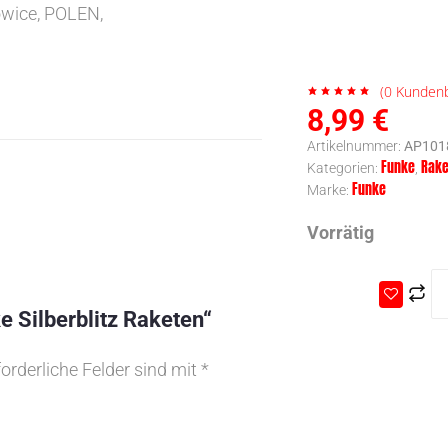
owice, POLEN,
(
0
Kundenb
8,99
€
Artikelnummer:
AP101
Funke
Rake
Kategorien:
,
Funke
Marke:
Vorrätig
e Silberblitz Raketen“
forderliche Felder sind mit
*