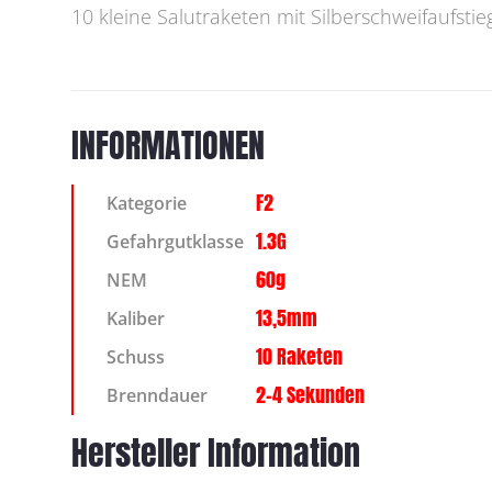
10 kleine Salutraketen mit Silberschweifaufstieg
INFORMATIONEN
F2
Kategorie
1.3G
Gefahrgutklasse
60g
NEM
13,5mm
Kaliber
10 Raketen
Schuss
2-4 Sekunden
Brenndauer
Hersteller Information