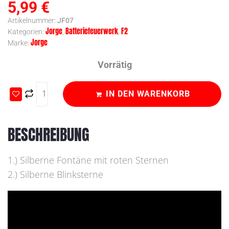
5,99
€
Artikelnummer:
JF07
Jorge
Batteriefeuerwerk
F2
Kategorien:
,
,
Jorge
Marke:
Vorrätig
IN DEN WARENKORB
BESCHREIBUNG
1.) Silberne Fontäne mit roten Sternen
2.) Silberne Blinksterne