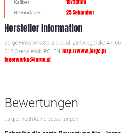
18/23mm
Kaliber
25 Sekunden
Brenndauer
Hersteller Information
Jorge Fireworks Sp. z o.o., ul. Zielonogórska 47, 66-
http://www.jorge.pl
016 Czerwieńsk, POLEN,
feuerwerke@jorge.pl
Bewertungen
Es gibt noch keine Bewertungen.