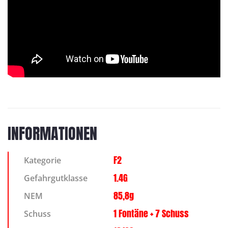
INFORMATIONEN
F2
Kategorie
1.4G
Gefahrgutklasse
85,8g
NEM
1 Fontäne + 7 Schuss
Schuss