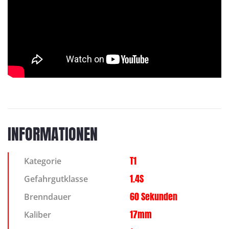
INFORMATIONEN
T1
Kategorie
1.4S
Gefahrgutklasse
60 Sekunden
Brenndauer
17mm
Kaliber