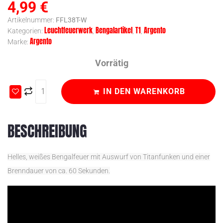
4,99
€
Artikelnummer:
FFL38T-W
Leuchtfeuerwerk
Bengalartikel
T1
Argento
Kategorien:
,
,
,
Argento
Marke:
Vorrätig
IN DEN WARENKORB
BESCHREIBUNG
Helles, weißes Bengalfeuer mit Auswurf von Titanfunken und einer
Brenndauer von ca. 60 Sekunden.