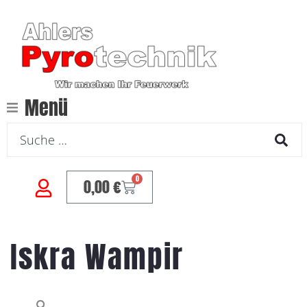
Menü
0
0,00
€
Iskra Wampir