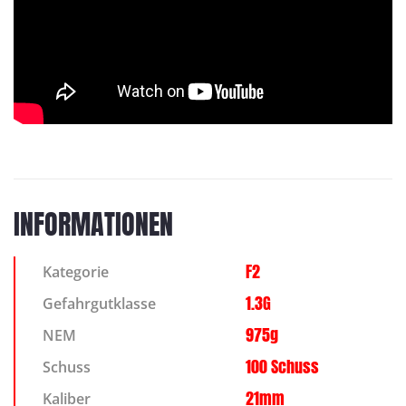
INFORMATIONEN
F2
Kategorie
1.3G
Gefahrgutklasse
975g
NEM
100 Schuss
Schuss
21mm
Kaliber