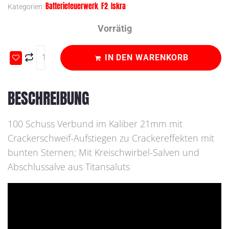
Batteriefeuerwerk
F2
Iskra
Kategorien:
,
,
Vorrätig
IN DEN WARENKORB
BESCHREIBUNG
100 Schuss Verbund im Kaliber 21mm mit
Crackerschweif-Aufstiegen zu Crackereffekten mit
bunten Sternen; Mit Kreischwirbel-Salven und
Abschlussalve aus Titansaluts