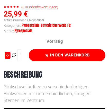
(
0
Kundenbewertungen)
25,99
€
Artikelnummer:
ER-20-30-3
Pyrospecials
Batteriefeuerwerk
F2
Kategorien:
,
,
Pyrospecials
Marke:
Vorrätig
IN DEN WARENKORB
BESCHREIBUNG
Blinkschweifauftieg zu verschiedenfarbigen
Blinkweiden mit unterschiedlichen, farbigen
Sternen im Zentrum