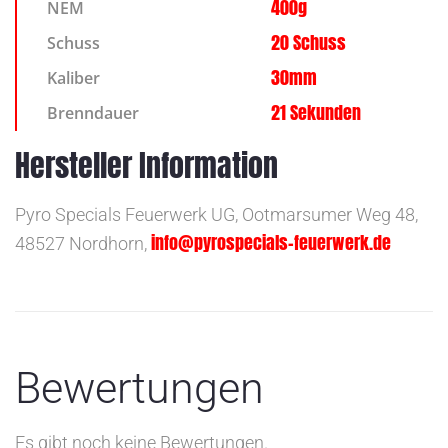
400g
NEM
20 Schuss
Schuss
30mm
Kaliber
21 Sekunden
Brenndauer
Hersteller Information
Pyro Specials Feuerwerk UG, Ootmarsumer Weg 48,
info@pyrospecials-feuerwerk.de
48527 Nordhorn,
Bewertungen
Es gibt noch keine Bewertungen.