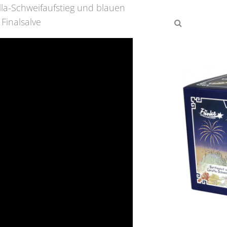
la-Schweifaufstieg und blauen
Finalsalve