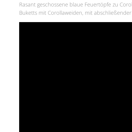
Rasant geschossene blaue Feuertöpfe zu Corol
Buketts mit Corollaweiden, mit abschließender 