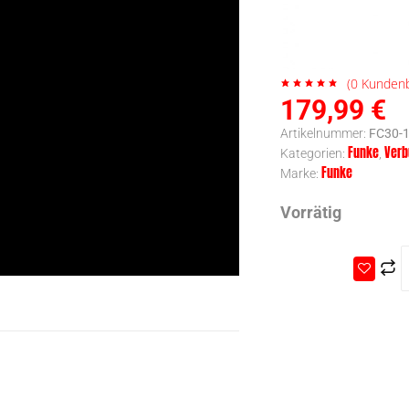
(
0
Kundenb
179,99
€
Artikelnummer:
FC30-1
Funke
Verb
Kategorien:
,
Funke
Marke:
Vorrätig