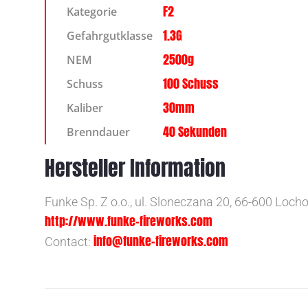
F2
Kategorie
1.3G
Gefahrgutklasse
2500g
NEM
100 Schuss
Schuss
30mm
Kaliber
40 Sekunden
Brenndauer
Hersteller Information
Funke Sp. Z o.o., ul. Sloneczana 20, 66-600 Loch
http://www.funke-fireworks.com
info@funke-fireworks.com
Contact: