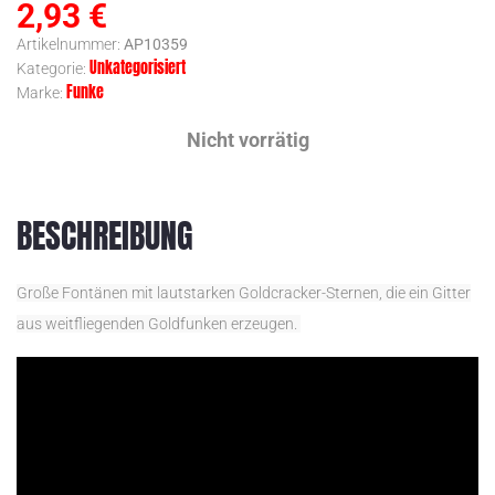
2,93
€
Artikelnummer:
AP10359
Unkategorisiert
Kategorie:
Funke
Marke:
Nicht vorrätig
BESCHREIBUNG
Große Fontänen mit lautstarken Goldcracker-Sternen, die ein Gitter
aus weitfliegenden Goldfunken erzeugen.