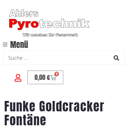
Menü
0
0,00
€
Funke Goldcracker
Fontäne