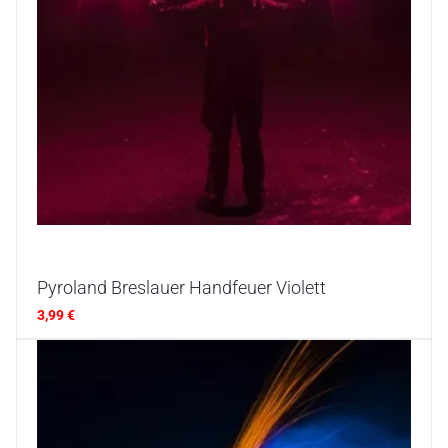
Pyroland Breslauer Handfeuer Violett
3,99
€