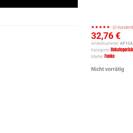
(
0
Kundenb
32,76
€
Artikelnummer:
AP104
Unkategorisi
Kategorie:
Funke
Marke:
Nicht vorrätig