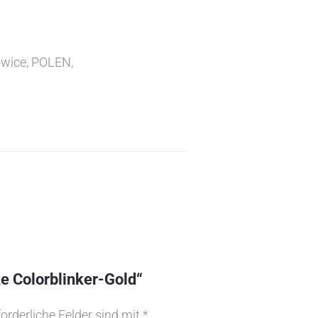
owice, POLEN,
e Colorblinker-Gold“
forderliche Felder sind mit
*