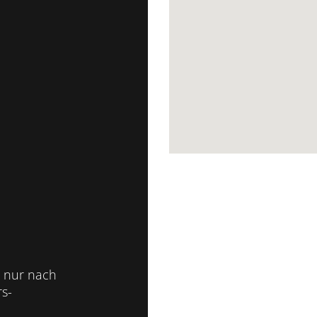
 nur nach
s-