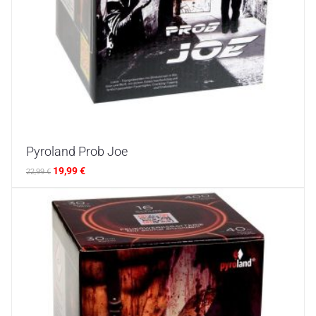
Pyroland Prob Joe
19,99
€
22,99
€