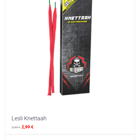
Lesli Knettaah
2,99
€
3,99
€