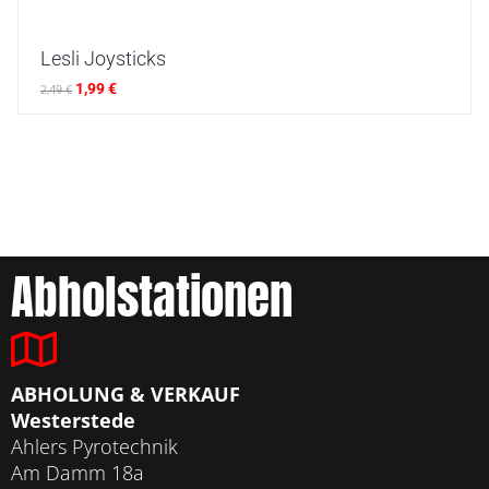
Lesli Joysticks
1,99
€
2,49
€
Abholstationen
ABHOLUNG & VERKAUF
Westerstede
Ahlers Pyrotechnik
Am Damm 18a