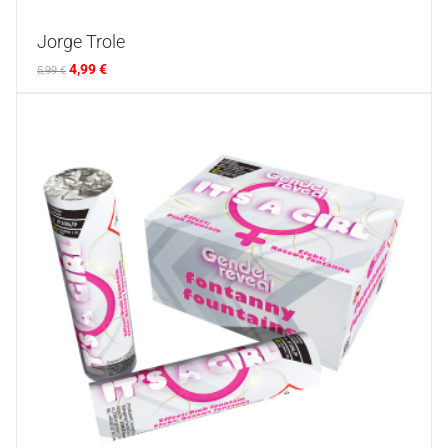
Jorge Trole
4,99
€
5,99
€