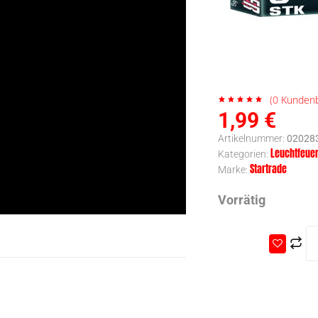
(
0
Kundenb
1,99
€
Artikelnummer:
02028
Leuchtfeue
Kategorien:
Startrade
Marke:
Vorrätig