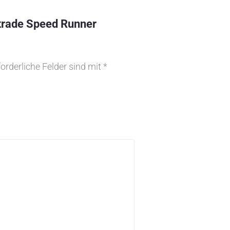
rtrade Speed Runner
forderliche Felder sind mit
*