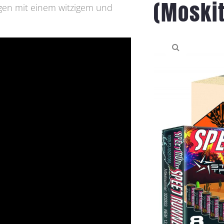
(Moski
gen mit einem witzigem und