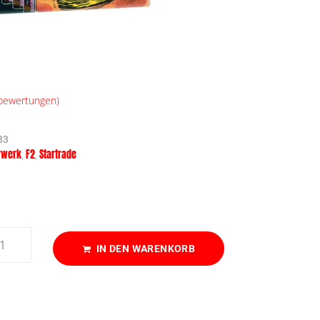
ewertungen)
33
rwerk
F2
Startrade
,
,
IN DEN WARENKORB