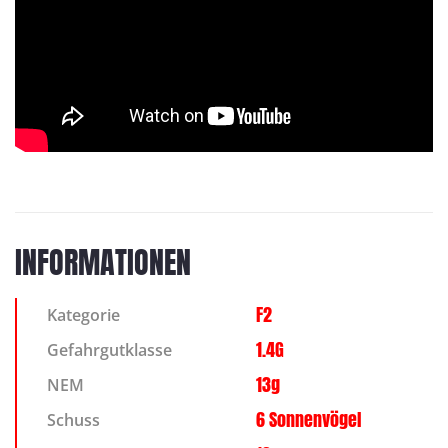
INFORMATIONEN
F2
Kategorie
1.4G
Gefahrgutklasse
13g
NEM
6 Sonnenvögel
Schuss