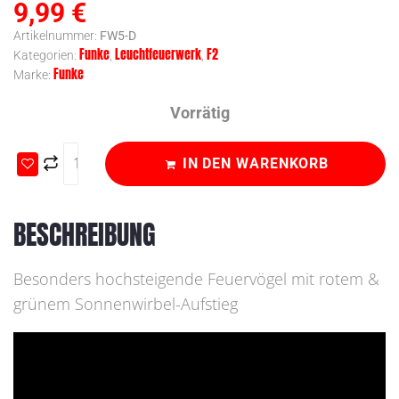
9,99
€
Artikelnummer:
FW5-D
Funke
Leuchtfeuerwerk
F2
Kategorien:
,
,
Funke
Marke:
Vorrätig
IN DEN WARENKORB
BESCHREIBUNG
Besonders hochsteigende Feuervögel mit rotem &
grünem Sonnenwirbel-Aufstieg