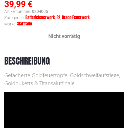
39,99
€
Artikelnummer:
0204005
Batteriefeuerwerk
F2
Draco Feuerwerk
Kategorien:
,
,
Startrade
Marke:
Nicht vorrätig
BESCHREIBUNG
Gefächerte Goldfeuertöpfe, Goldschweifaufstiege,
Goldbuketts & Titansalutfinale