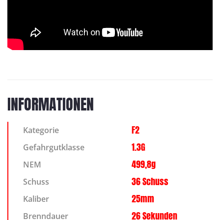
INFORMATIONEN
F2
Kategorie
1.3G
Gefahrgutklasse
499,8g
NEM
36 Schuss
Schuss
25mm
Kaliber
26 Sekunden
Brenndauer