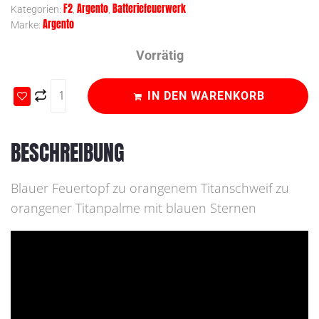
F2
Argento
Batteriefeuerwerk
Kategorien:
,
,
Argento
Marke:
Vorrätig
IN DEN WARENKORB
BESCHREIBUNG
Blauer Feuertopf zu orangenem Titanschweif zu
orangener Titanpalme mit blauen Sternen