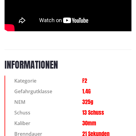
INFORMATIONEN
F2
Kategorie
1.4G
Gefahrgutklasse
325g
NEM
13 Schuss
Schuss
30mm
Kaliber
21 Sekunden
Brenndauer