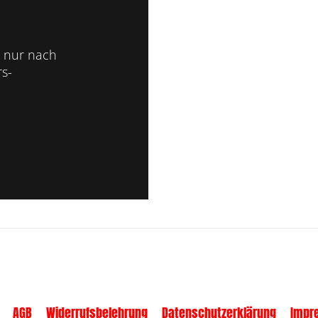
 nur nach
s-
AGB
Widerrufsbelehrung
Datenschutzerklärung
Impr