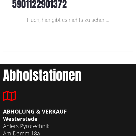
5901122901372
Huch, hier gibt es nichts zu sehen...
Abholstationen
ABHOLUNG & VERKAUF
Westerstede
Ahlers Pyrotechnik
Am Damm 18a