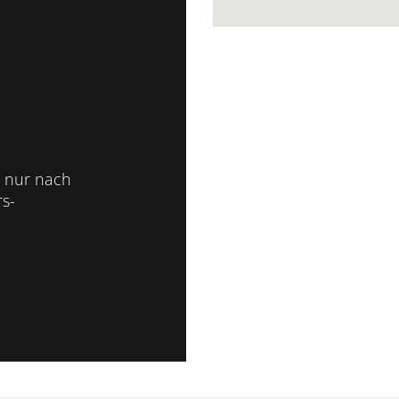
 nur nach
s-