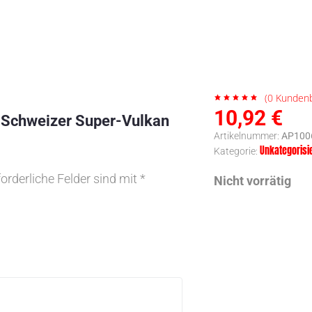
(
0
Kundenb
10,92
€
k Schweizer Super-Vulkan
Artikelnummer:
AP100
Unkategorisi
Kategorie:
forderliche Felder sind mit
*
Nicht vorrätig