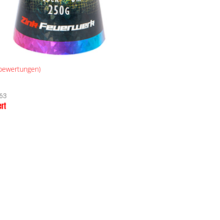
ewertungen)
63
ert