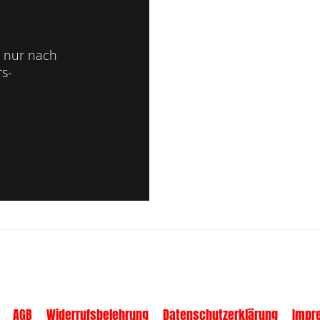
 nur nach
s-
AGB
Widerrufsbelehrung
Datenschutzerklärung
Impr