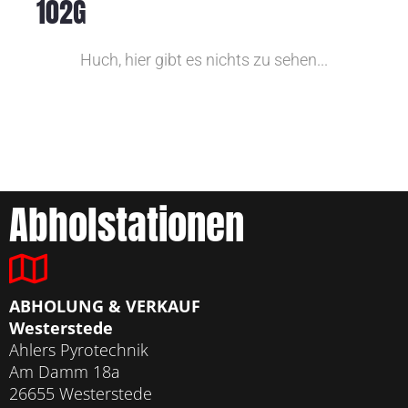
102G
Huch, hier gibt es nichts zu sehen...
Abholstationen
ABHOLUNG & VERKAUF
Westerstede
Ahlers Pyrotechnik
Am Damm 18a
26655 Westerstede