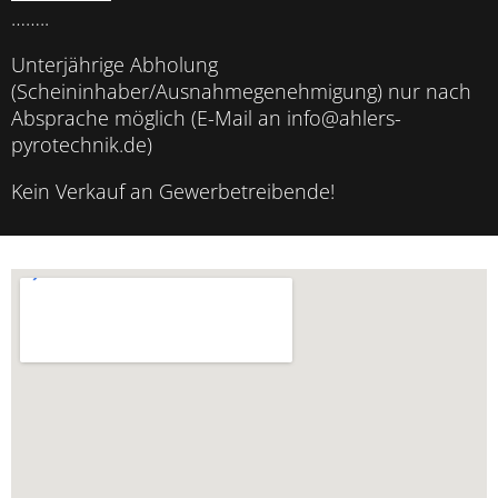
……..
Unterjährige Abholung
(Scheininhaber/Ausnahmegenehmigung) nur nach
Absprache möglich (E-Mail an info@ahlers-
pyrotechnik.de)
Kein Verkauf an Gewerbetreibende!