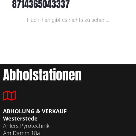
8714365043337
Huch, hier gibt es nichts zu sehen...
Abholstationen
ABHOLUNG & VERKAUF
Westerstede
Ahlers Pyrotechnik
Am Damm 18a