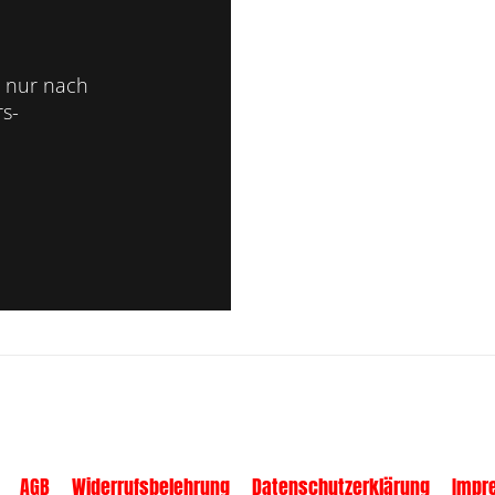
 nur nach
s-
AGB
Widerrufsbelehrung
Datenschutzerklärung
Impr